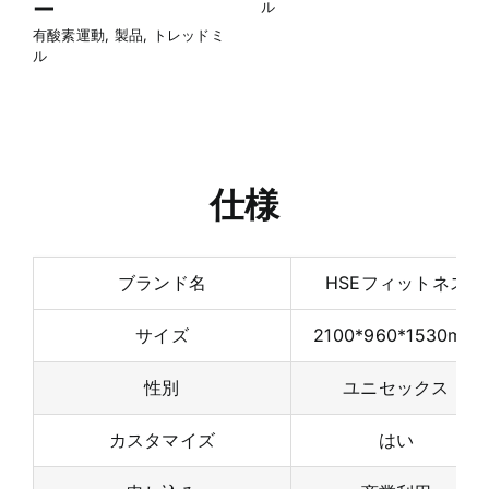
商業 LED ジム ラン
商業ジム LED ラン
ニング機器トレッド
ニング機器トレッド
ミル マシン
ミル マシン
有酸素運動
,
製品
,
トレッドミ
有酸素運動
,
製品
,
トレッドミ
ル
ル
仕様
ブランド名
HSEフィットネス
サイズ
2100*960*1530mm
性別
ユニセックス