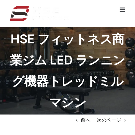
コ
ン
テ
ン
HSE フィットネス商
ツ
へ
ス
業ジム LED ランニン
キ
ッ
プ
グ機器トレッドミル
マシン
前へ
次のページ