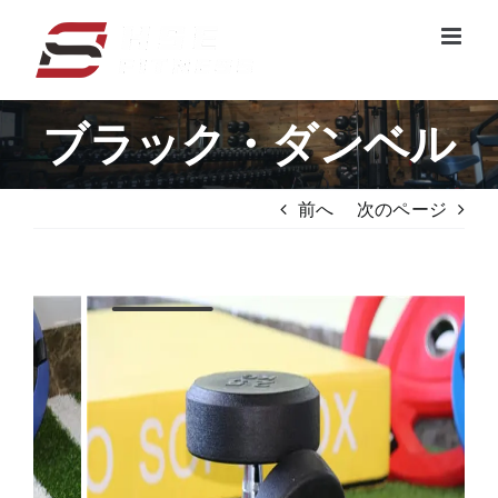
コ
ン
テ
ン
ブラック・ダンベル
ツ
へ
ス
前へ
次のページ
キ
ッ
プ