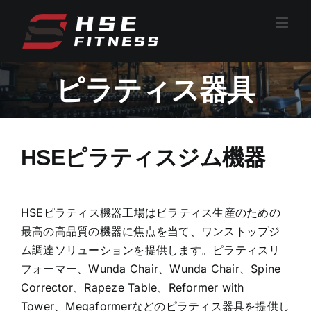
コ
ン
テ
ン
ピラティス器具
ツ
へ
ス
キ
HSEピラティスジム機器
ッ
プ
HSEピラティス機器工場はピラティス生産のための
最高の高品質の機器に焦点を当て、ワンストップジ
ム調達ソリューションを提供します。ピラティスリ
フォーマー、Wunda Chair、Wunda Chair、Spine
Corrector、Rapeze Table、Reformer with
Tower、Megaformerなどのピラティス器具を提供し