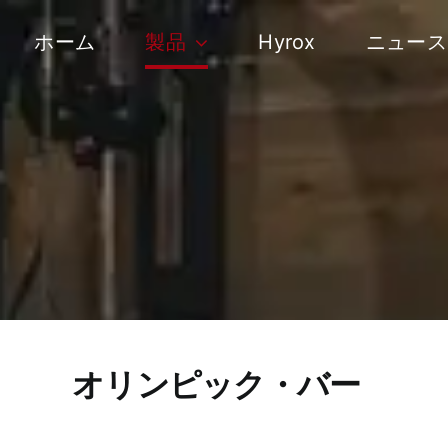
コ
ン
ホーム
製品
Hyrox
ニュース
テ
ン
ツ
へ
ス
キ
ッ
プ
オリンピック・バー