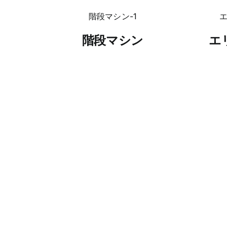
階段マシン
エ