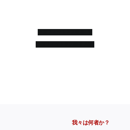
HSEピンロード
マシン
HSE 板金機械
我々は何者か？