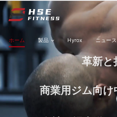
コ
ン
テ
ン
ツ
へ
ホーム
製品
Hyrox
ニュース
ス
キ
革新と
ッ
プ
商業用ジム向け