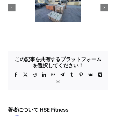
この記事を共有するプラットフォーム
を選択してください！
フ
X
レ
LinkedIn
WhatsApp
テ
タ
ピ
Vk
興
ェ
ッ
レ
ン
ン
電
イ
ド
グ
ブ
タ
子
ス
デ
ラ
ラ
レ
メ
ブ
ィ
ム
ー
ス
ー
ッ
ッ
ト
ル
ク
ト
著者について
HSE Fitness