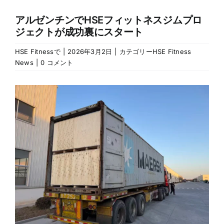
アルゼンチンでHSEフィットネスジムプロ
ジェクトが成功裏にスタート
HSE Fitness
で
|
2026年3月2日
|
カテゴリー
HSE Fitness
News
|
0 コメント
大
き
な
画
像
を
見
る