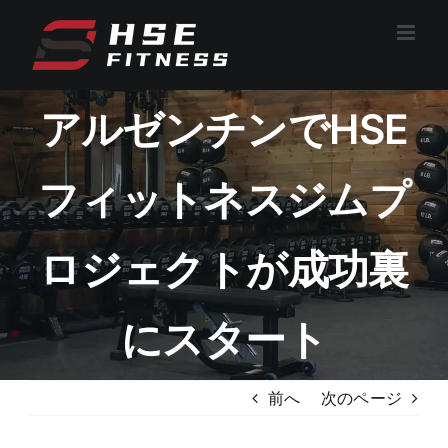
コ
ン
テ
ン
アルゼンチンでHSE
ツ
へ
ス
フィットネスジムプ
キ
ッ
プ
ロジェクトが成功裏
にスタート
前へ
次のページ