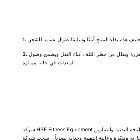
عززة ويقلل من خطر التلف أثناء النقل ويضمن وصول
المعدات في حالة ممتازة.
شركة HSE Fitness Equipment هي شركة رائدة في صناعة معدات اللياقة البدنية التجارية، وهي متخصصة في تصميم وتطوير وإنتاج وبيع وخدمة معدات اللياقة البدنية والتمارين
نية وجذابة بصرياً، رسخت شركة HSE Fitness نفسها كاسم موثوق به في السوق.