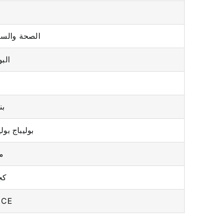
الصحة والسلامة 
الب
بن
بوليباج بو
1 
0-50
 CE