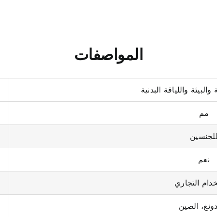
المواصفات
البيئة واللياقة البدنية
مم
لجنسين
نعم
خدام التجاري
ونغ، الصين