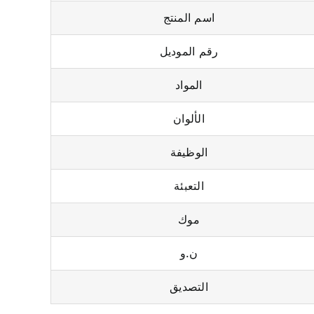
اسم المنتج
رقم الموديل
المواد
الألوان
الوظيفة
التعبئة
موك
ن.و
التصديق