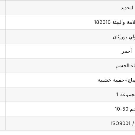
الحديد
والبيئة 182010
ولي يوريثان
أحمر
اء الجسم
ليباج+حقيبة خشبية
مجموعة
1 كجم
ISO9001 /