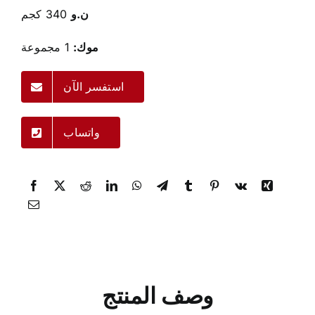
ن.و
340 كجم
موك:
1 مجموعة
استفسر الآن
واتساب
وصف المنتج