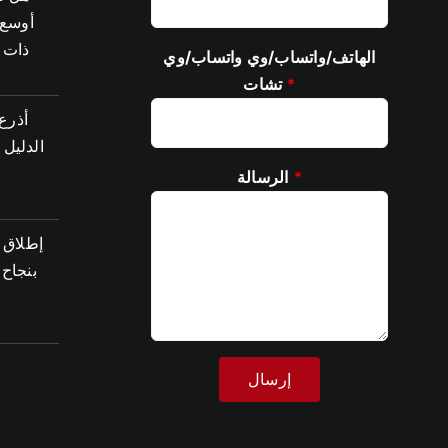
أوسع؟
ذات 
الهاتف/واتساب/وي واتساب/وي
*
تشات
أذرع
الدليل 
*
الرسالة
إطلاق 