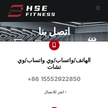
تخطي
إلى
المحتوى
اتصل بنا
الهاتف/واتساب/وي واتساب/وي
تشات
+86 15552922850
انقر للاتصال