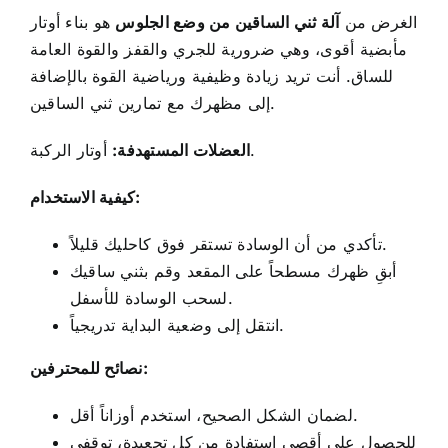
الغرض من
آلة ثني الساقين من وضع الجلوس
هو بناء أوتار
مأبضية أقوى، وهي ضرورية للجري والقفز والقوة العامة
للساق. أنت تريد زيادة
وظيفية ورياضية
القوة بالإضافة
إلى مظهرك مع تمارين ثني الساقين.
أوتار الركبة.
العضلات المستهدفة:
كيفية الاستخدام:
تأكدي من أن الوسادة تستقر فوق كاحليك قليلاً.
أبقِ ظهرك مسطحاً على المقعد وقم بثني ساقيك
لسحب الوسادة للأسفل.
انتقل إلى وضعية البداية تدريجياً.
نصائح للمحترفين:
لضمان الشكل الصحيح، استخدم أوزاناً أقل.
للحصول على أقصى استفادة من كل تجعيدة، توقفي