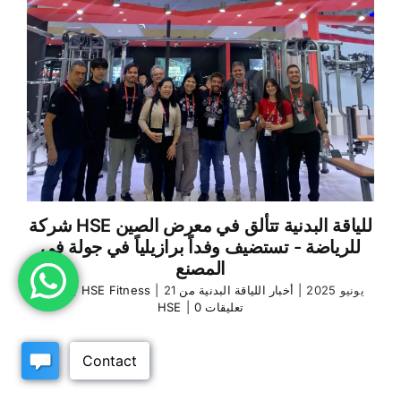
شركة HSE للياقة البدنية تتألق في معرض الصين
للرياضة - تستضيف وفداً برازيلياً في جولة في
المصنع
21 يونيو 2025
|
أخبار اللياقة البدنية من
|
HSE Fitness
بواسطة
0 تعليقات
|
HSE